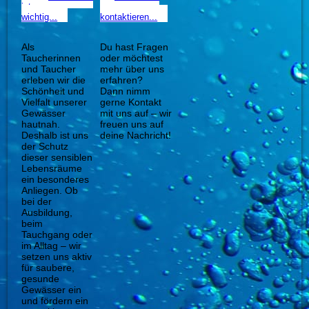
ist uns
uns
wichtig...
kontaktieren...
Als
Du hast Fragen
Taucherinnen
oder möchtest
und Taucher
mehr über uns
erleben wir die
erfahren?
Schönheit und
Dann nimm
Vielfalt unserer
gerne Kontakt
Gewässer
mit uns auf – wir
hautnah.
freuen uns auf
Deshalb ist uns
deine Nachricht!
der Schutz
dieser sensiblen
Lebensräume
ein besonderes
Anliegen. Ob
bei der
Ausbildung,
beim
Tauchgang oder
im Alltag – wir
setzen uns aktiv
für saubere,
gesunde
Gewässer ein
und fördern ein