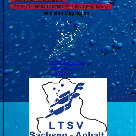
** VDST Notfall-Hotline ** +49 69 800 88 616
Wie sind Mitglied im...
Verband Deutscher
Sporttaucher e.V.
(VDST)