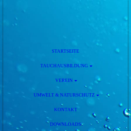
STARTSEITE
TAUCHAUSBILDUNG
VEREIN
UMWELT & NATURSCHUTZ
KONTAKT
DOWNLOADS