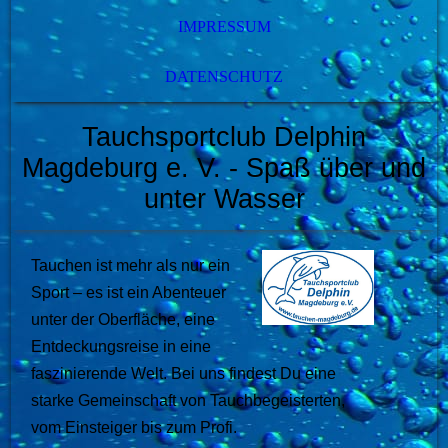
IMPRESSUM
DATENSCHUTZ
Tauchsportclub Delphin
Magdeburg e. V.
- Spaß über und
unter Wasser
Tauchen ist mehr als nur ein
Sport – es ist ein Abenteuer
unter der Oberfläche, eine
Entdeckungsreise in eine
faszinierende Welt. Bei uns findest Du eine
starke Gemeinschaft von Tauchbegeisterten,
vom Einsteiger bis zum Profi.