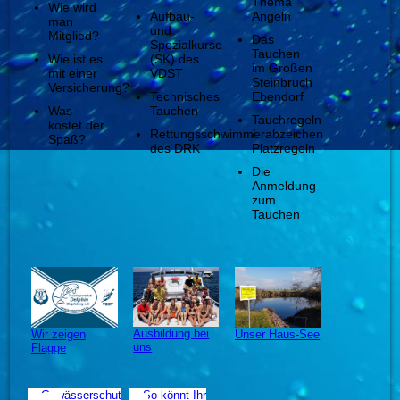
Thema
Wie wird
Aufbau-
Angeln
man
und
Mitglied?
Das
Spezialkurse
Tauchen
Wie ist es
(SK) des
im Großen
mit einer
VDST
Steinbruch
Versicherung?
Technisches
Ebendorf
Was
Tauchen
Tauchregeln
kostet der
Rettungsschwimmerabzeichen
/
Spaß?
des DRK
Platzregeln
Die
Anmeldung
zum
Tauchen
Ausbildung bei
Wir zeigen
Unser Haus-See
uns
Flagge
Gewässerschutz
So könnt Ihr