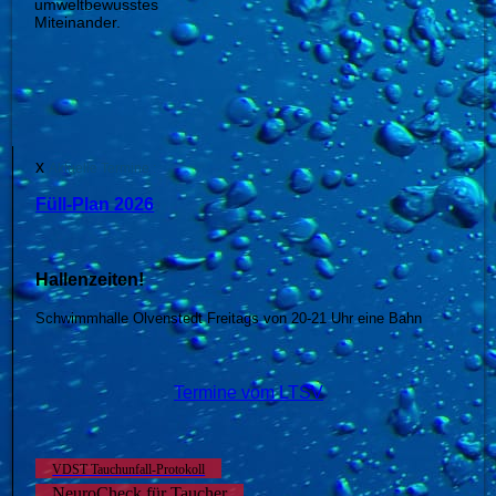
umweltbewusstes
Miteinander.
x
Aktuelle Termine :
Füll-Plan 2026
Hallenzeiten!
Schwimmhalle Olvenstedt Freitags von 20-21 Uhr eine Bahn
Termine vom LTSV
VDST Tauchunfall-Protokoll
NeuroCheck für Taucher