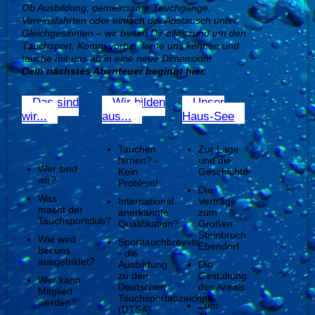
Ob Ausbildung, gemeinsame Tauchgänge,
Vereinsfahrten oder einfach der Austausch unter
Gleichgesinnten – wir bieten Dir alles rund um den
Tauchsport. Komm vorbei, lerne uns kennen und
tauche mit uns ab in eine neue Dimension!
Dein nächstes Abenteuer beginnt hier.
Das sind
Wir bilden
Unser
wir...
aus...
Haus-See
Tauchen
Zur Lage
lernen? -
und die
Wer sind
Kein
Geschichte
wir?
Problem!
Die
Was
International
Verträge
macht der
anerkannte
zum
Tauchsportclub?
Qualifikation?
Großen
Steinbruch
Wie wird
Sporttauchbrevets
Ebendorf
bei uns
- die
ausgebildet?
Ausbildung
Die
zu den
Gestaltung
Wer kann
Deutschen
des Areals
Mitglied
Tauchsportabzeichen
werden?
Zum
(DTSA)