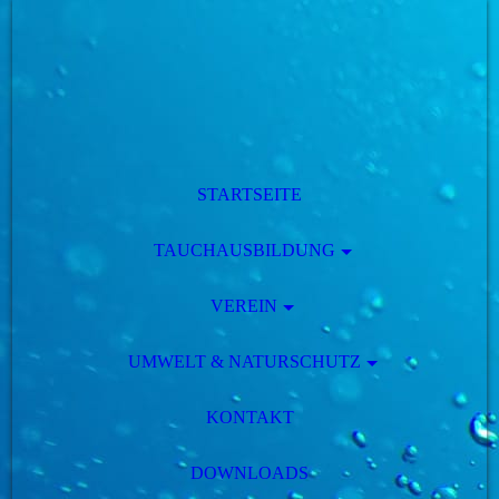
STARTSEITE
TAUCHAUSBILDUNG
VEREIN
UMWELT & NATURSCHUTZ
KONTAKT
DOWNLOADS