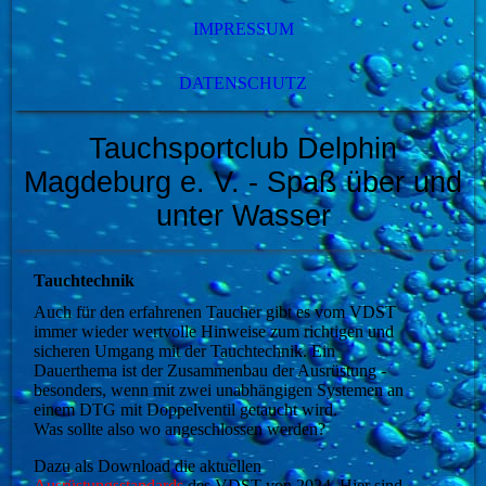
IMPRESSUM
DATENSCHUTZ
Tauchsportclub Delphin
Magdeburg e. V.
- Spaß über und
unter Wasser
Tauchtechnik
Auch für den erfahrenen Taucher gibt es vom VDST
immer wieder wertvolle Hinweise zum
richtigen und
sicheren Umgang mit der Tauchtechnik
. Ein
Dauerthema ist der Zusammenbau der Ausrüstung -
besonders, wenn mit zwei unabhängigen Systemen an
einem DTG mit Doppelventil getaucht wird.
Was sollte also wo angeschlossen werden?
Dazu als Download die aktuellen
Ausrüstungs
standards
des VDST von 2024. Hier sind