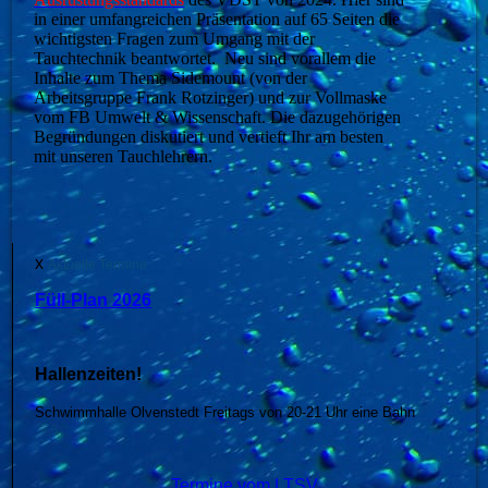
in einer umfangreichen Präsentation auf 65 Seiten die
wichtigsten Fragen zum Umgang mit der
Tauchtechnik beantwortet. Neu sind vorallem die
Inhalte zum Thema Sidemount (von der
Arbeitsgruppe Frank Rotzinger) und zur Vollmaske
vom FB Umwelt & Wissenschaft. Die dazugehörigen
Begründungen diskutiert und vertieft Ihr am besten
mit unseren Tauchlehrern.
x
Aktuelle Termine :
Füll-Plan 2026
Hallenzeiten!
Schwimmhalle Olvenstedt Freitags von 20-21 Uhr eine Bahn
Termine vom LTSV